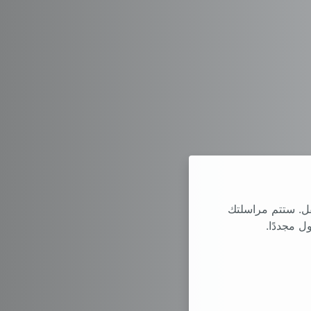
فل. ستتم مراسلتك
ل مجددًا.